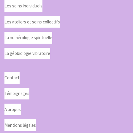
Les soins individuels
Les ateliers et soins collectifs
La numérologie spirituelle
La géobiologie vibratoire
Contact
Témoignages
A propos
Mentions légales