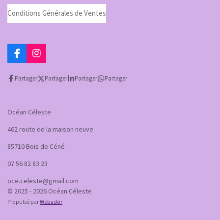
Conditions Générales de Ventes
F
I
a
n
c
s
Partager
Partager
Partager
Partager
e
t
b
a
o
g
o
r
Océan Céleste
k
a
m
462 route de la maison neuve
85710 Bois de Céné
07 56 82 83 23
oce.celeste@gmail.com
© 2025 - 2026 Océan Céleste
Propulsé par
Webador