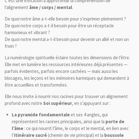
C’est une invitation à approfondir la compréhension de
l’alignement
âme / corps / mental
.
De quoi notre âme a-t-elle besoin pour s’exprimer pleinement ?
De quoi notre corps a-t-il besoin pour être un réceptacle
harmonieux et vibrant ?
De quoi notre mental a-t-il besoin pour devenir un allié et non un
frein ?
La numérologie spirituelle éclaire toutes les dimensions de l’être.
Elle met en lumière les ressources intérieures déjà présentes —
parfois évidentes, parfois encore cachées — mais aussi les
blocages, les leçons et les mémoires karmiques qui demandent à
être accueillies et transformées.
Elle nous invite à nourrir nos racines pour trouver un alignement
profond avec notre
Soi supérieur
, en s’appuyant sur :
La pyramide fondamentale
et ses 4 angles, qui
représentent les racines principales, ainsi que la
porte de
l’âme
: ce qui nourrit l’âme, le corps et le mental, en lien avec
l’
itinéraire sacré
(chemin de vie principal) et la
boussole