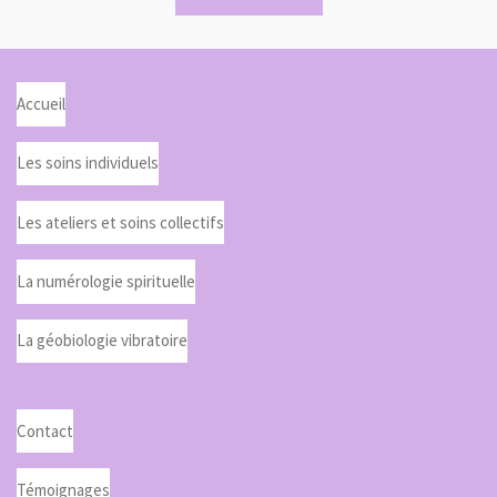
Accueil
Les soins individuels
Les ateliers et soins collectifs
La numérologie spirituelle
La géobiologie vibratoire
Contact
Témoignages