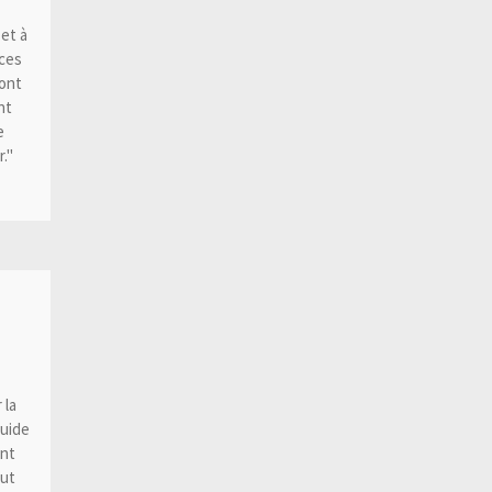
et à
ces
'ont
nt
e
."
 la
luide
ont
out