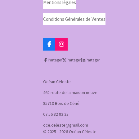
Mentions légales
Conditions Générales de Ventes
F
I
a
n
c
s
Partager
Partager
Partager
e
t
b
a
o
g
o
r
Océan Céleste
k
a
m
462 route de la maison neuve
85710 Bois de Céné
07 56 82 83 23
oce.celeste@gmail.com
© 2025 - 2026 Océan Céleste