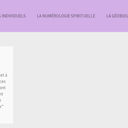
S INDIVIDUELS
LA NUMÉROLOGIE SPIRITUELLE
LA GÉOBIOL
et à
ces
'ont
nt
e
."