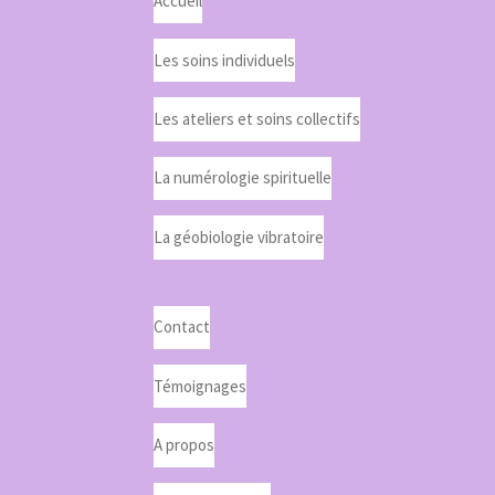
Accueil
Les soins individuels
Les ateliers et soins collectifs
La numérologie spirituelle
La géobiologie vibratoire
Contact
Témoignages
A propos