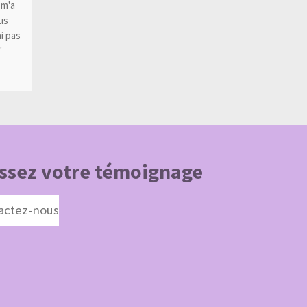
 m'a
us
i pas
"
ssez votre témoignage
actez-nous