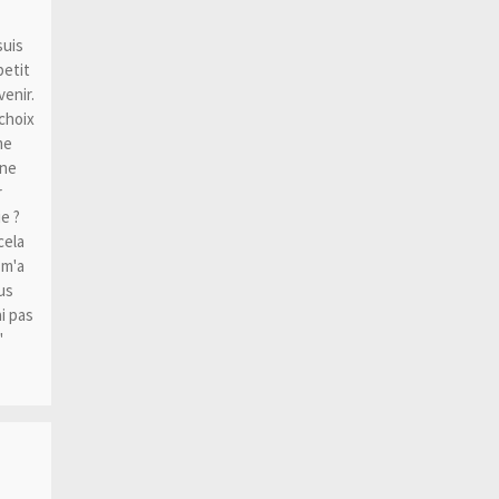
suis
petit
enir.
 choix
me
 ne
r
e ?
cela
 m'a
us
i pas
"