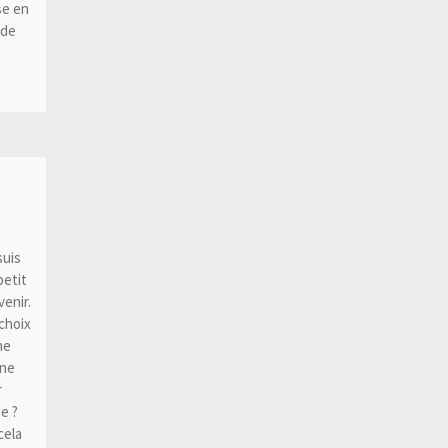
se en
nde
suis
petit
enir.
 choix
me
 ne
r
e ?
cela